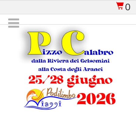
0
$
